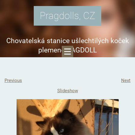
Pragdolls, CZ
Chovatelská stanice ušlechtilých koček
plemene RAGDOLL
Previous
Next
Slideshow