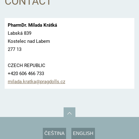
CONTACT
PharmDr. Milada Krátká
Labská 839
Kostelec nad Labem
277 13
CZECH REPUBLIC
+420 606 466 733
milada.k
ratka@pr
agdolls.
cz
ČEŠTINA
ENGLISH