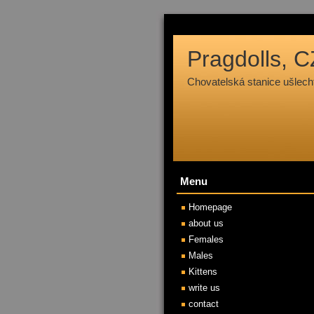
Pragdolls, C
Chovatelská stanice ušle
Menu
Homepage
about us
Females
Males
Kittens
write us
contact