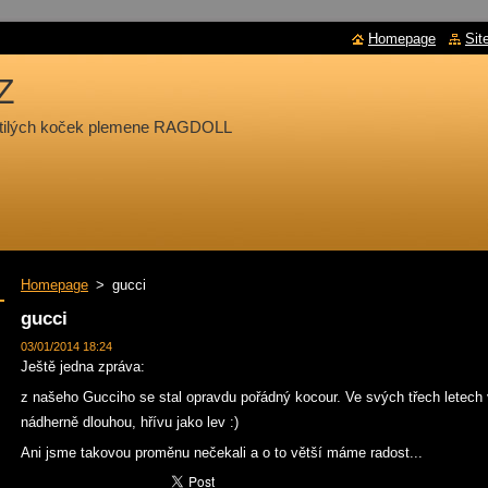
Homepage
Sit
Z
chtilých koček plemene RAGDOLL
Homepage
>
gucci
gucci
03/01/2014 18:24
Ještě jedna zpráva:
z našeho Gucciho se stal opravdu pořádný kocour. Ve svých třech letech 
nádherně dlouhou, hřívu jako lev :)
Ani jsme takovou proměnu nečekali a o to větší máme radost...