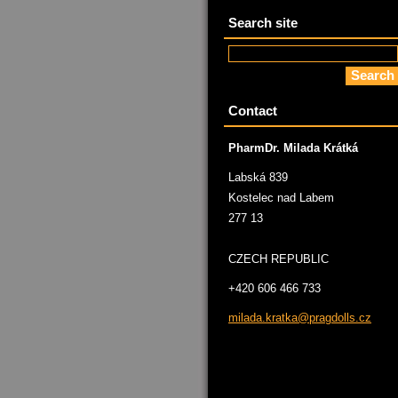
Search site
Contact
PharmDr. Milada Krátká
Labská 839
Kostelec nad Labem
277 13
CZECH REPUBLIC
+420 606 466 733
milada.k
ratka@pr
agdolls.
cz