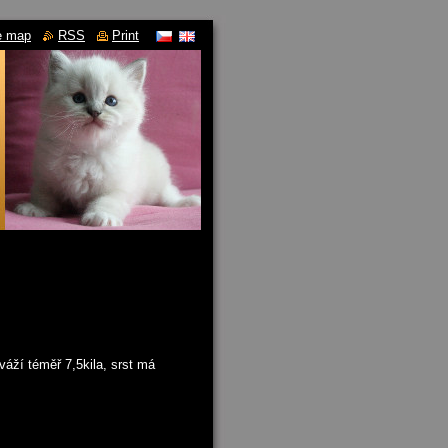
e map
RSS
Print
váží téměř 7,5kila, srst má