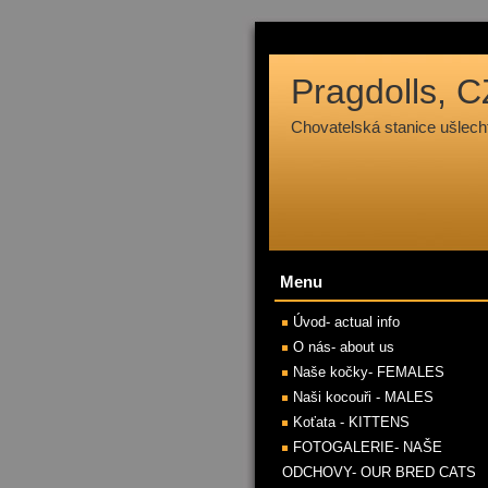
Pragdolls, C
Chovatelská stanice ušle
Menu
Úvod- actual info
O nás- about us
Naše kočky- FEMALES
Naši kocouři - MALES
Koťata - KITTENS
FOTOGALERIE- NAŠE
ODCHOVY- OUR BRED CATS