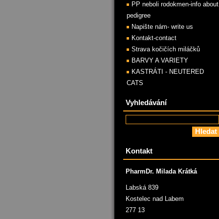
PP neboli rodokmen-info about
pedigree
Napište nám- write us
Kontakt-contact
Strava kočičích miláčků
BARVY A VARIETY
KASTRÁTI - NEUTERED
CATS
Vyhledávání
Kontakt
PharmDr. Milada Krátká
Labská 839
Kostelec nad Labem
277 13