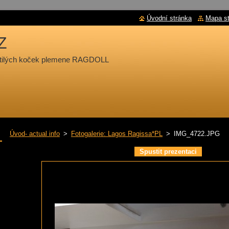
Úvodní stránka
Mapa s
Z
chtilých koček plemene RAGDOLL
Úvod- actual info
>
Fotogalerie: Lagos Ragissa*PL
>
IMG_4722.JPG
Spustit prezentaci