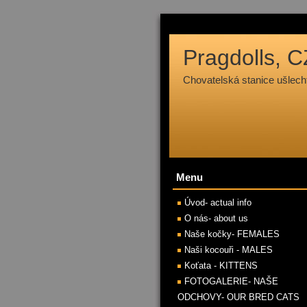
Pragdolls, C
Chovatelská stanice ušle
Menu
Úvod- actual info
O nás- about us
Naše kočky- FEMALES
Naši kocouři - MALES
Koťata - KITTENS
FOTOGALERIE- NAŠE
ODCHOVY- OUR BRED CATS