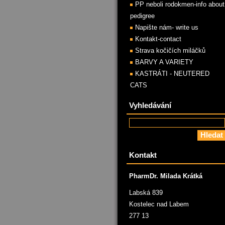
PP neboli rodokmen-info about
pedigree
Napište nám- write us
Kontakt-contact
Strava kočičích miláčků
BARVY A VARIETY
KASTRÁTI - NEUTERED
CATS
Vyhledávání
Kontakt
PharmDr. Milada Krátká
Labská 839
Kostelec nad Labem
277 13