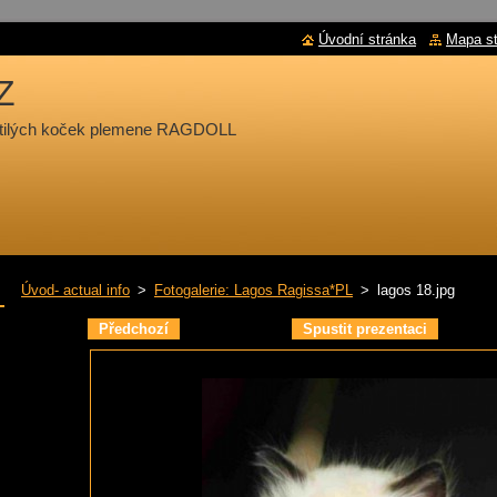
Úvodní stránka
Mapa s
Z
chtilých koček plemene RAGDOLL
Úvod- actual info
>
Fotogalerie: Lagos Ragissa*PL
>
lagos 18.jpg
Předchozí
Spustit prezentaci