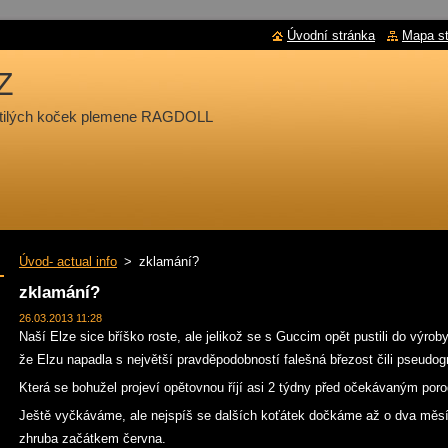
Úvodní stránka
Mapa s
Z
chtilých koček plemene RAGDOLL
Úvod- actual info
>
zklamání?
zklamání?
26.03.2013 11:28
Naší Elze sice bříško roste, ale jelikož se s Guccim opět pustili do výr
že Elzu napadla s největší pravděpodobností falešná březost čili pseudogra
Která se bohužel projeví opětovnou říjí asi 2 týdny před očekávaným por
Ještě vyčkáváme, ale nejspíš se dalších koťátek dočkáme až o dva měsíc
zhruba začátkem června.