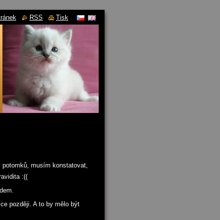
tránek
RSS
Tisk
oby potomků, musím konstatovat,
vidita :((
odem.
e později. A to by mělo být