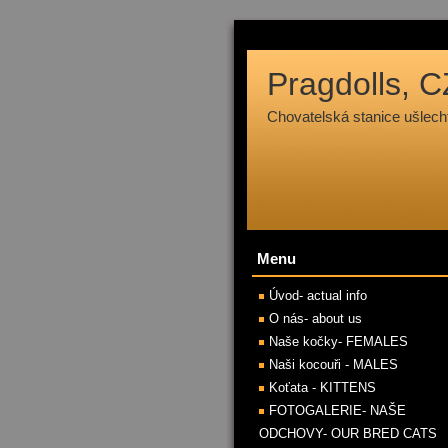
Pragdolls, C
Chovatelská stanice ušle
Menu
Úvod- actual info
O nás- about us
Naše kočky- FEMALES
Naši kocouři - MALES
Koťata - KITTENS
FOTOGALERIE- NAŠE
ODCHOVY- OUR BRED CATS