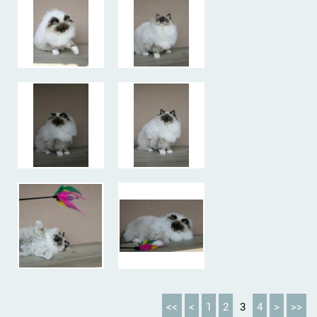
<<
<
1
2
3
4
>
>>