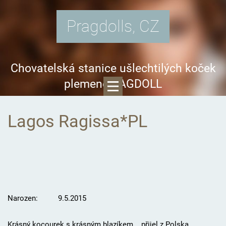
Pragdolls, CZ
Chovatelská stanice ušlechtilých koček
plemene RAGDOLL
Lagos Ragissa*PL
Narozen: 9.5.2015
Krásný kocourek s krásným blazíkem... přijel z Polska.