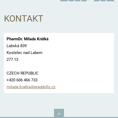
KONTAKT
PharmDr. Milada Krátká
Labská 839
Kostelec nad Labem
277 13
CZECH REPUBLIC
+420 606 466 733
milada.k
ratka@pr
agdolls.
cz